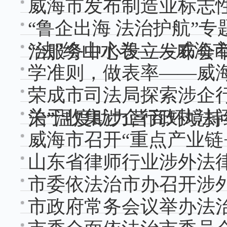
威海市发布制造业标志
“鲁企出海 法治护航”
“法”绘山水卷——威海
治服务中心设立发布会
学准则，做表率——威
荣成市司法局探索涉企行
关于收集涉企行政执法
治”温度助力营商环境持
威海市召开“重点产业链
山东省律师行业涉外法
市委依法治市办召开涉
市政府常务会议举办法