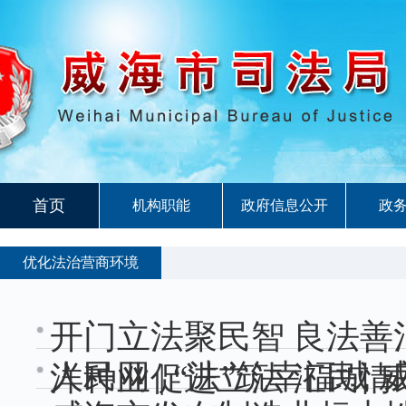
首页
机构职能
政府信息公开
政
优化法治营商环境
开门立法聚民智 良法
人民网 | “法”筑幸福
洋种业促进立法 汇民情民