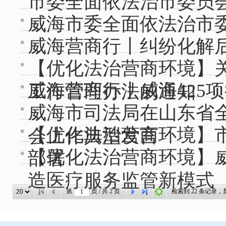
市委全面依法治市委员会
威海市委全面依法治市
威海营商行丨纠纷化解
【优化法治营商环境】
威海营商行丨威海425
工作管理办法的通知
威海市司法局在山东省
【优化法治营商环境】
会上作典型发言
【优化法治营商环境】威
部署
造医疗服务监管新模式
第
页 / 共
2
页
检索到
22
条记录，